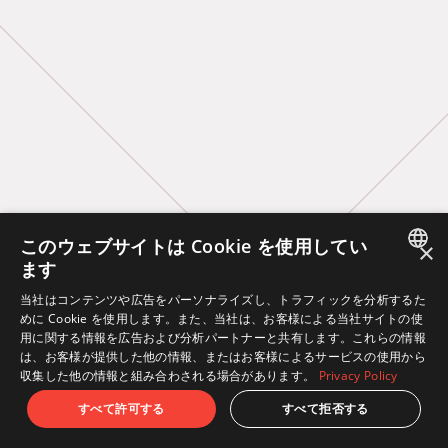
このウェブサイトは Cookie を使用してい
×
ます
JAPANESE
当社はコンテンツや広告をパーソナライズし、トラフィックを分析するた
めに Cookie を使用します。また、当社は、お客様による当社サイトの使
ENGLISH
用に関する情報を広告および分析パートナーと共有します。これらの情報
は、お客様が提供した他の情報、またはお客様によるサービスの使用から
収集した他の情報と組み合わされる場合があります。
Privacy Policy
すべて許可する
すべて拒否する