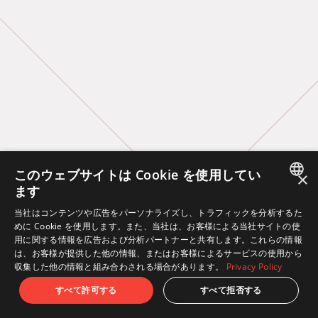
このウェブサイトは Cookie を使用してい
×
ます
JAPANESE
当社はコンテンツや広告をパーソナライズし、トラフィックを分析するた
めに Cookie を使用します。また、当社は、お客様による当社サイトの使
ENGLISH
用に関する情報を広告および分析パートナーと共有します。これらの情報
は、お客様が提供した他の情報、またはお客様によるサービスの使用から
収集した他の情報と組み合わされる場合があります。
Privacy Policy
すべて許可する
すべて拒否する