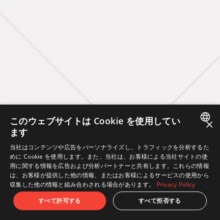
このウェブサイトは Cookie を使用してい
×
ます
JAPANESE
当社はコンテンツや広告をパーソナライズし、トラフィックを分析するた
めに Cookie を使用します。また、当社は、お客様による当社サイトの使
ENGLISH
用に関する情報を広告および分析パートナーと共有します。これらの情報
は、お客様が提供した他の情報、またはお客様によるサービスの使用から
収集した他の情報と組み合わされる場合があります。
Privacy Policy
すべて許可する
すべて拒否する