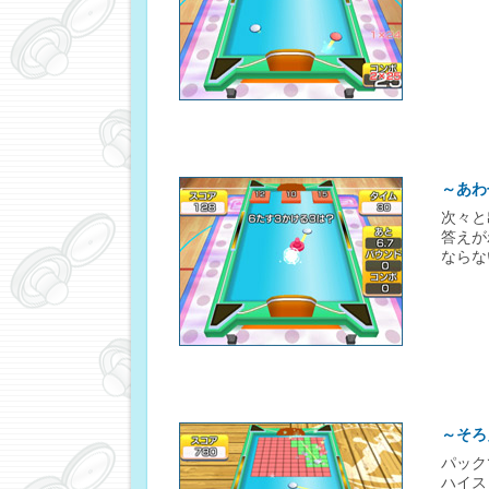
～あわ
次々と
答えが
ならな
～そろ
パック
ハイス