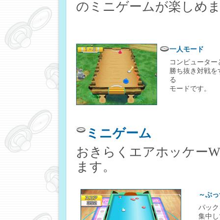
のミニゲームが楽しめ
一人モード
コンピューター
勝ち抜き対戦を
る
モードです。
ミニゲーム
おきらくエアホッケーW
ます。
～ぶっ
パック
集中し