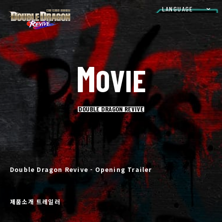
LANGUAGE
M
O
V
I
E
DOUBLE DRAGON REVIVE
Double Dragon Revive - Opening Trailer
제품소개 트레일러