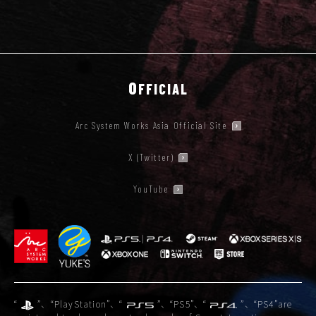
O
FFICIAL
Arc System Works Asia Official Site
X (Twitter)
YouTube
“
”、“PlayStation”、“
”、“PS5”、“
”、“PS4”are