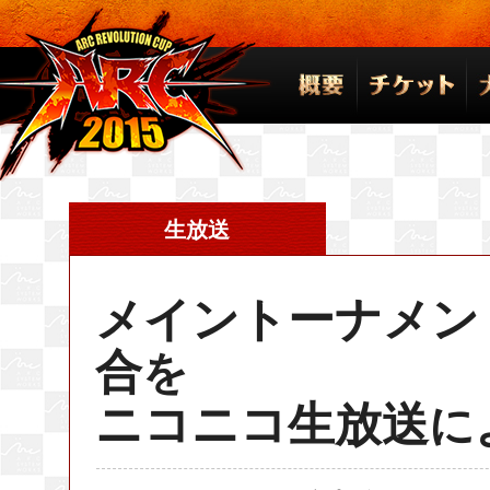
生放送
メイントーナメン
合
を
ニコニコ生放送
に