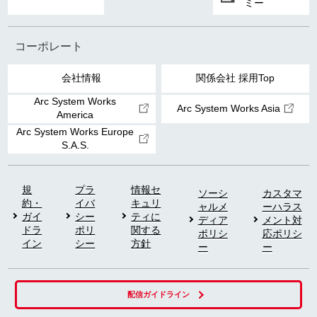
ミー
コーポレート
会社情報
関係会社 採用Top
Arc System Works
Arc System Works Asia
America
Arc System Works Europe
S.A.S.
規
プラ
情報セ
ソーシ
カスタマ
約・
イバ
キュリ
ャルメ
ーハラス
ガイ
シー
ティに
ディア
メント対
ドラ
ポリ
関する
ポリシ
応ポリシ
イン
シー
方針
ー
ー
配信ガイドライン