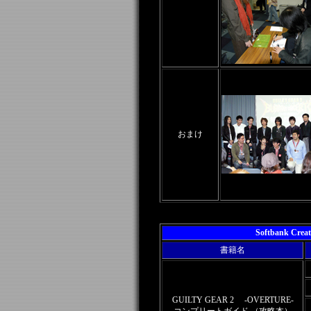
おまけ
Softbank 
書籍名
GUILTY GEAR 2 -OVERTURE-