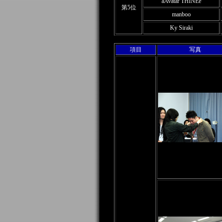
aAvatar THINEe
第5位
manboo
Ky Siraki
項目
写真