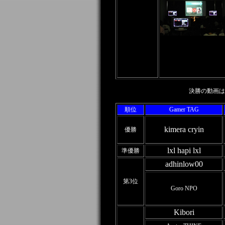
決勝の動画は
順位
Gamer TAG
kimera cryin
優勝
lxl hapi lxl
準優勝
adhinlow00
第3位
Goro NPO
Kibori