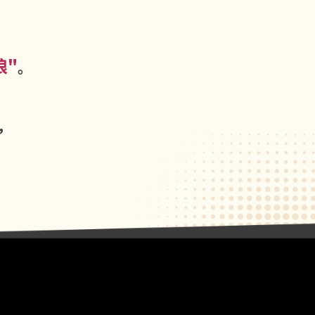
狼"
。
。
，