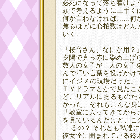
必死になって落ち着けよ
頭で考えるように上手く
何か言わなければ……何
焦るほどに心拍数はどん
いく。
「桜音さん、なにか用？
夕陽で真っ赤に染め上げ
数人の女子が一人の女子
んで汚い言葉を投げかけ
にイジメの現場だった。
ＴＶドラマとかで見たこ
ど、リアルにあるものだ
かった。それもこんな身
「教室に入ってきてから
を見ているんだけど、こ
るの？ それとも私達に
彼女達に囲まれている鈴