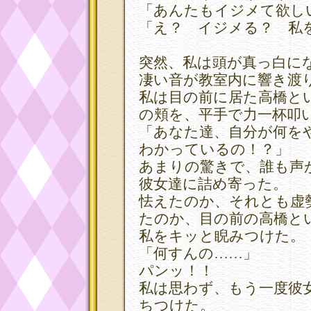
「あんたもイジメて欲し
「え？ イジメる？ 私
突然、私は頭が真っ白に
凄い音が教室内に響き渡
私は目の前に居た高橋と
の頬を、平手で力一杯叩
「あなた達、自分が何を
わかっているの！？」
あまりの驚きで、誰も声
彼女達に詰め寄った。
怯えたのか、それとも虚
たのか、目の前の高橋と
私をキッと睨みつけた。
「何すんの……」
パンッ！！
私は思わず、もう一度彼
ちつけた。