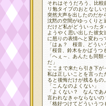
それはそうだろう、比較
リ勉タイプのおとなしい
突然大声を出したのだか
沈黙の空間がゆっくりと
だけど私がどういったタ
ようやく思い出した彼女
に怒りの表情へと変わっ
「はぁ？ 桜音、どうい
「桜音、鈴木をかばうつ
「へぇ～、あんたも同類
だ」
ここまで来たら引き下が
私は正しいことを言った
ると後悔だけが残るもの
「こんなのよくない」
「よくない？ なんであ
言われなきゃならないの
「格好つけてどういうつ