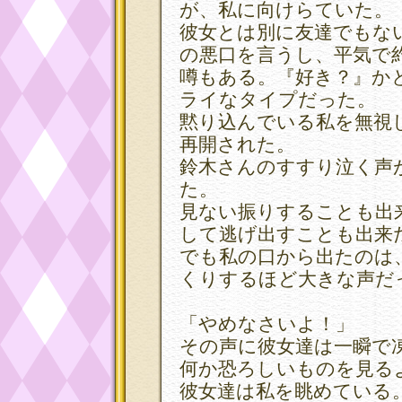
が、私に向けらていた。
彼女とは別に友達でもな
の悪口を言うし、平気で
噂もある。『好き？』か
ライなタイプだった。
黙り込んでいる私を無視
再開された。
鈴木さんのすすり泣く声
た。
見ない振りすることも出
して逃げ出すことも出来
でも私の口から出たのは
くりするほど大きな声だ
「やめなさいよ！」
その声に彼女達は一瞬で
何か恐ろしいものを見る
彼女達は私を眺めている