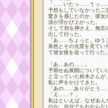
「……いたっ……うっ…
予想もしていなかった二
驚きを感じたのか、彼女
涙が浮かび上がった。
そして頬を押さえ、無言
出して行った。
「あ……ちょっと、ゆう
呆然とその光景を見てい
て彼女後を追って行った
「あ…あの……」
予期せぬ展開についてい
と立っていた鈴木さんが
私に声をかけてきた。
「あの……ありがとう…
「え……？ 」
私はといえば、なぜあん
のか、自分でもわからな